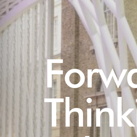
Forw
Think