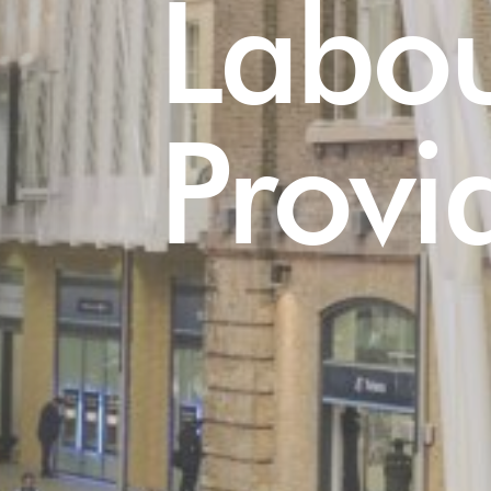
Labo
Provi