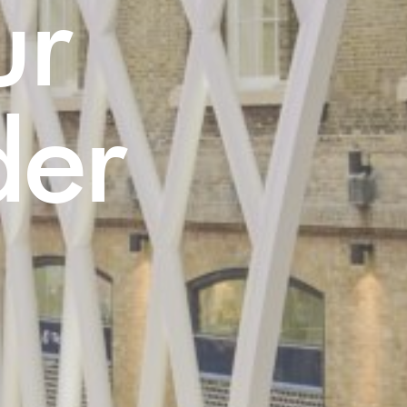
ur
der