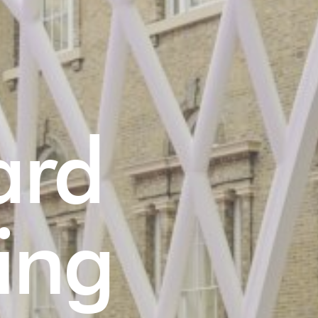
ard
ing